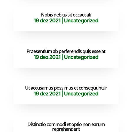
Nobis debitis sit occaecati
19 dez 2021
|
Uncategorized
Praesentium ab perferendis quis esse at
19 dez 2021
|
Uncategorized
Ut accusamus possimus et consequuntur
19 dez 2021
|
Uncategorized
Distinctio commodi et optio non earum
reprehenderit