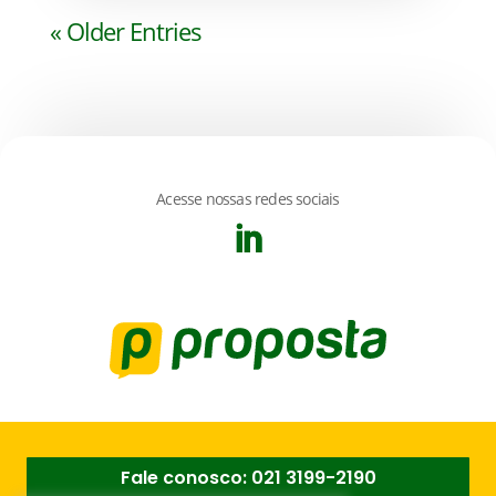
« Older Entries
Acesse nossas redes sociais
Fale conosco: 021 3199-2190