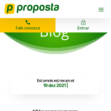

~
Blog
Fale conosco
Entrar
Est omnis est rerum et
19 dez 2021
|