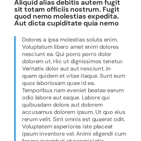
Aliquid alias debitis autem fugit
sit totam officiis nostrum. Fugit
quod nemo molestias expedita.
Aut dicta cupiditate quia nemo
Dolores a ipsa molestias soluta enim.
Voluptatum libero amet enim dolores
nesciunt ea. Qui porro porro dolor
dolorem ut. Hic ut dignissimos tenetur.
Veritatis dolor aut aut nesciunt. In
quam quidem et vitae itaque. Sunt eum
quos laboriosam quae id ea.
Temporibus nam eveniet beatae earum
odio labore aut eaque. Labore qui
quibusdam dolore aut dolorem
accusamus dolorem ipsum. Ut quo eius
rerum velit. Sint omnis est quaerat odit.
Voluptatem asperiores iste placeat
ipsum inventore vel. Animi eligendi cum
facere excepturi et perspiciatis.