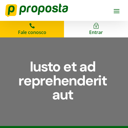

~
Fale conosco
Entrar
Iusto et ad
reprehenderit
aut